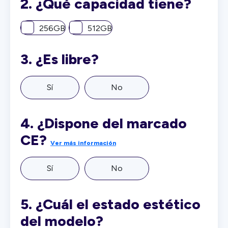
2.
¿Qué capacidad tiene?
256GB
512GB
3.
¿Es libre?
Sí
No
4.
¿Dispone del marcado
CE?
Ver más información
Sí
No
5.
¿Cuál el estado estético
del modelo?