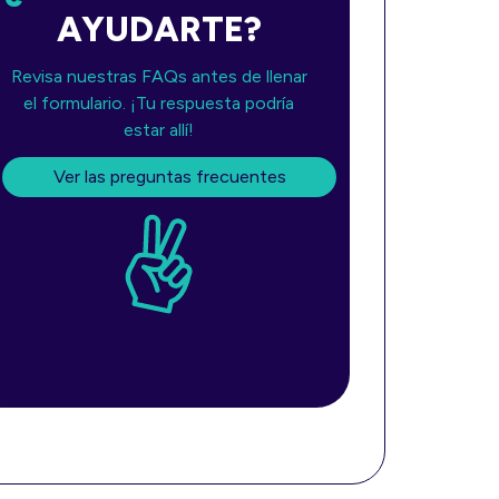
AYUDARTE
?
Revisa nuestras FAQs antes de llenar
el formulario. ¡Tu respuesta podría
estar allí!
Ver las preguntas frecuentes