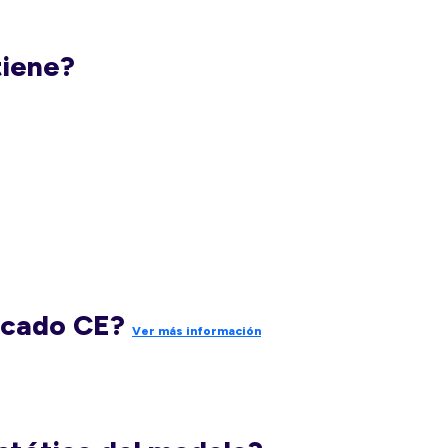
tiene?
rcado CE?
Ver más información