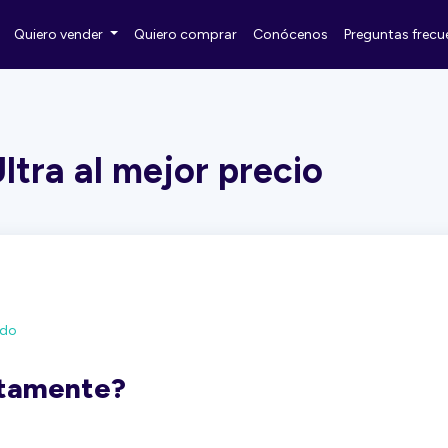
Quiero vender
Quiero comprar
Conócenos
Preguntas frecu
ltra al mejor precio
ado
ctamente?