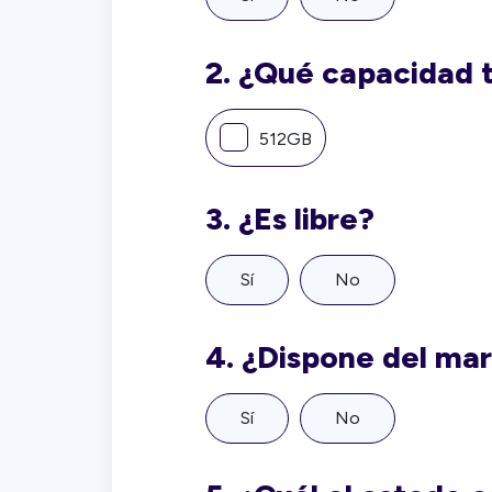
2.
¿Qué capacidad 
512GB
3.
¿Es libre?
Sí
No
4.
¿Dispone del ma
Sí
No