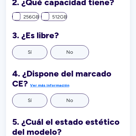
2.
¿Qué capacidad tiene?
256GB
512GB
3.
¿Es libre?
Sí
No
4.
¿Dispone del marcado
CE?
Ver más información
Sí
No
5.
¿Cuál el estado estético
del modelo?