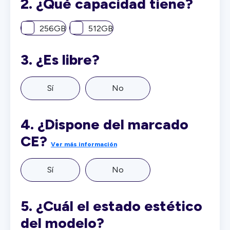
2.
¿Qué capacidad tiene?
256GB
512GB
3.
¿Es libre?
Sí
No
4.
¿Dispone del marcado
CE?
Ver más información
Sí
No
5.
¿Cuál el estado estético
del modelo?