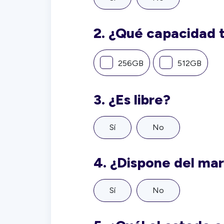
2.
¿Qué capacidad 
256GB
512GB
3.
¿Es libre?
Sí
No
4.
¿Dispone del ma
Sí
No