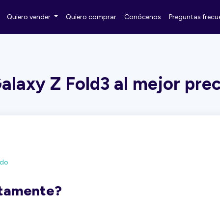
Quiero vender
Quiero comprar
Conócenos
Preguntas frecu
laxy Z Fold3 al mejor prec
ado
ctamente?