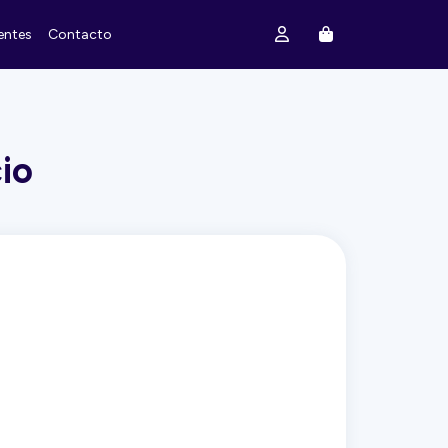
entes
Contacto
io