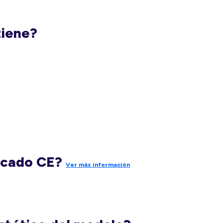
tiene?
rcado CE?
Ver más información