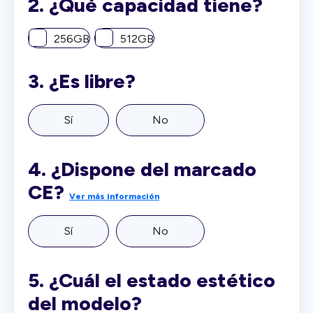
2.
¿Qué capacidad tiene?
256GB
512GB
3.
¿Es libre?
Sí
No
4.
¿Dispone del marcado
CE?
Ver más información
Sí
No
5.
¿Cuál el estado estético
del modelo?