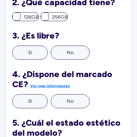
2.
¿Qué capacidad tiene?
128GB
256GB
3.
¿Es libre?
Sí
No
4.
¿Dispone del marcado
CE?
Ver más información
Sí
No
5.
¿Cuál el estado estético
del modelo?