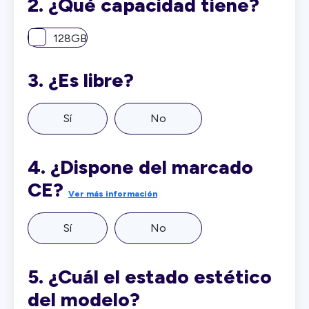
2.
¿Qué capacidad tiene?
128GB
3.
¿Es libre?
Sí
No
4.
¿Dispone del marcado
CE?
Ver más información
Sí
No
5.
¿Cuál el estado estético
del modelo?