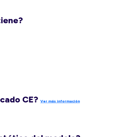
tiene?
rcado CE?
Ver más información