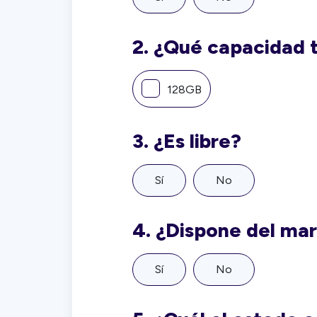
2.
¿Qué capacidad 
128GB
3.
¿Es libre?
Sí
No
4.
¿Dispone del ma
Sí
No