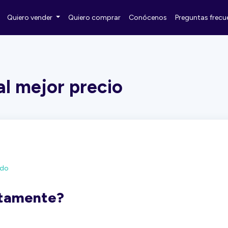
Quiero vender
Quiero comprar
Conócenos
Preguntas frecu
l mejor precio
ado
ctamente?