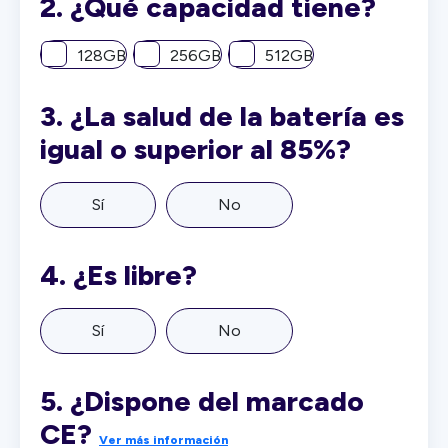
2.
¿Qué capacidad tiene?
128GB
256GB
512GB
3.
¿La salud de la batería es
igual o superior al 85%?
Sí
No
4.
¿Es libre?
Sí
No
5.
¿Dispone del marcado
CE?
Ver más información