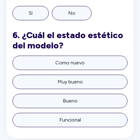
Sí
No
6.
¿Cuál el estado estético
del modelo?
Como nuevo
Muy bueno
Bueno
Funcional