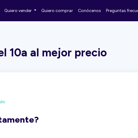
Quiero vender
Quiero comprar
Conócenos
Preguntas frecu
l 10a al mejor precio
ado
ctamente?