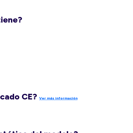
tiene?
rcado CE?
Ver más información