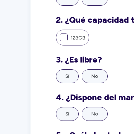
2.
¿Qué capacidad 
128GB
3.
¿Es libre?
Sí
No
4.
¿Dispone del ma
Sí
No